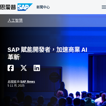
跳
至
主
內
容
人工智慧
區
SAP 賦能開發者，加速商業 AI
革新
新聞稿
由
SAP News
5 11 月, 2025