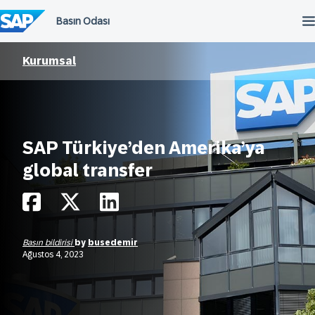
İçeriğe
atla
Kurumsal
SAP Türkiye’den Amerika’ya
global transfer
Basın bildirisi
by
busedemir
Ağustos 4, 2023