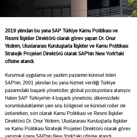
2019
y
ılından bu yana SAP Türkiye Kamu Politikası ve
Resmi İlişkiler Direkt
ö
rü olarak g
ö
rev yapan Dr. Onur
Yıldırım, Uluslararası Kuruluşlarla İlişkiler ve Kamu Politikası
Stratejik Projeleri Direkt
ö
rü olarak SAP’nin
New York
’taki
ofisine atandı.
Kurumsal uygulama ve yazılım pazarının küresel lideri
SAP’nin, 2001 yılından bu yana hizmet verdiği Türkiye
pazarındaki başarılı yöneticiler, global pozisyonlara atanıyor.
Halen SAP Türkiye’nin 4 başarılı yöneticisi, ülkemizdeki
sorumlululuklarının yanı sıra, bölgesel ve küresel roller de
üstlenirken, son olarak Kamu Politikası ve Resmi İlişkiler
Direktörü Dr. Onur Yıldırım, Uluslararası Kuruluşlarla İlişkiler
ve Kamu Politikası Stratejik Projeleri Direktörü olarak görev
yapmak üzere SAP’nin New York’taki ofisine atandı.