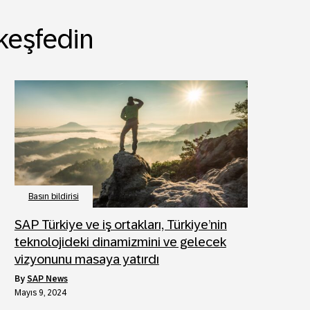
 keşfedin
Basın bildirisi
SAP Türkiye ve iş ortakları, Türkiye’nin
teknolojideki dinamizmini ve gelecek
vizyonunu masaya yatırdı
by
SAP News
Mayıs 9, 2024