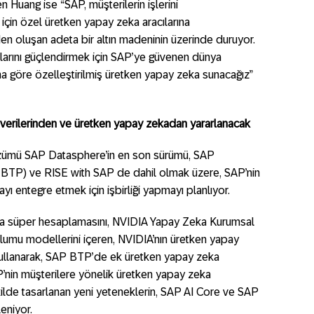
Huang ise “SAP, müşterilerin işlerini
için özel üretken yapay zeka aracılarına
en oluşan adeta bir altın madeninin üzerinde duruyor.
nlarını güçlendirmek için SAP’ye güvenen dünya
ına göre özelleştirilmiş üretken yapay zeka sunacağız”
 iş verilerinden ve üretken yapay zekadan yararlanacak
özümü SAP Datasphere’in en son sürümü, SAP
BTP) ve RISE with SAP de dahil olmak üzere, SAP’nin
ı entegre etmek için işbirliği yapmayı planlıyor.
 süper hesaplamasını, NVIDIA Yapay Zeka Kurumsal
lumu modellerini içeren, NVIDIA’nın üretken yapay
 kullanarak, SAP BTP’de ek üretken yapay zeka
P’nin müşterilere yönelik üretken yapay zeka
kilde tasarlanan yeni yeteneklerin, SAP AI Core ve SAP
leniyor.