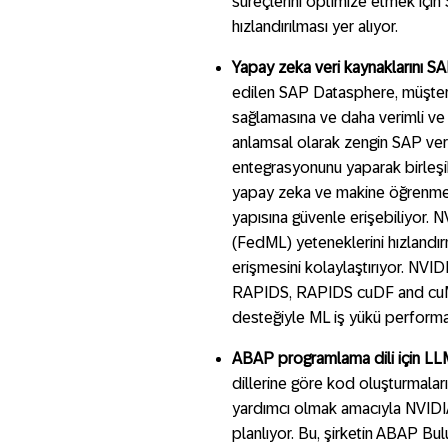
süreçlerini optimize etmek için
hızlandırılması yer alıyor.
Yapay zeka veri kaynaklarını SA
edilen SAP Datasphere, müşteril
sağlamasına ve daha verimli ve d
anlamsal olarak zengin SAP veri
entegrasyonunu yaparak birleşi
yapay zeka ve makine öğrenmesi 
yapısına güvenle erişebiliyor.
(FedML) yeteneklerini hızlandırm
erişmesini kolaylaştırıyor. NVID
RAPIDS, RAPIDS cuDF and cuML g
desteğiyle ML iş yükü performans
ABAP programlama dili için LL
dillerine göre kod oluşturmala
yardımcı olmak amacıyla NVIDIA 
planlıyor. Bu, şirketin ABAP 