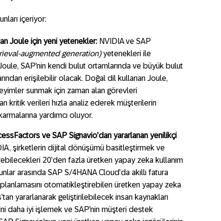
nları içeriyor:
tan Joule için yeni yetenekler:
NVIDIA ve SAP
trieval-augmented generation)
yetenekleri ile
 Joule, SAP’nin kendi bulut ortamlarında ve büyük bulut
arından erişilebilir olacak. Doğal dil kullanan Joule,
deneyimler sunmak için zaman alan görevleri
n kritik verileri hızla analiz ederek müşterilerin
ıkarmalarına yardımcı oluyor.
sFactors ve SAP Signavio’dan yararlanan yenilikçi
, şirketlerin dijital dönüşümü basitleştirmek ve
ştirebilecekleri 20’den fazla üretken yapay zeka kullanım
unlar arasında SAP S/4HANA Cloud’da akıllı fatura
planlamasını otomatikleştirebilen üretken yapay zeka
tan yararlanarak geliştirilebilecek insan kaynakları
rini daha iyi işlemek ve SAP’nin müşteri destek