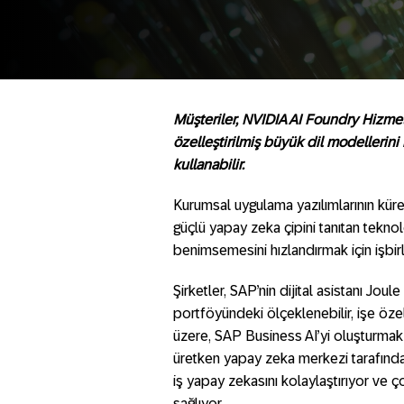
Müşteriler, NVIDIA AI Foundry Hizmet
özelleştirilmiş büyük dil modellerini
kullanabilir.
Kurumsal uygulama yazılımlarının küre
güçlü yapay zeka çipini tanıtan teknol
benimsemesini hızlandırmak için işbirli
Şirketler, SAP’nin dijital asistanı Jou
portföyündeki ölçeklenebilir, işe öz
üzere, SAP Business AI’yi oluşturmak 
üretken yapay zeka merkezi tarafında
iş yapay zekasını kolaylaştırıyor ve ç
sağlıyor.