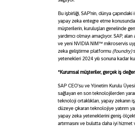
Bu işbirliği, SAP’nin, dünya çapındak
yapay zeka entegre etme konusunda d
müşterilerin, kuruluşları genelinde g
yardımcı olmayı amaçlıyor. SAP, alan
ve yeni NVIDIA NIM™ mikroservis uygu
zeka geliştirme platformu
(foundry)
yetenekleri 2024 yılı sonuna kadar ku
“Kurumsal müşteriler, gerçek iş değeri
SAP CEO’su ve Yönetim Kurulu Üyesi Ch
sağlayan en son teknolojilerden yarar
teknoloji ortaklıkları, yapay zekanın i
düzeye çıkaran teknolojiye yatırım ya
yapay zeka yeteneklerini geniş ölçek
artırmasını ve bulutta daha iyi hizme