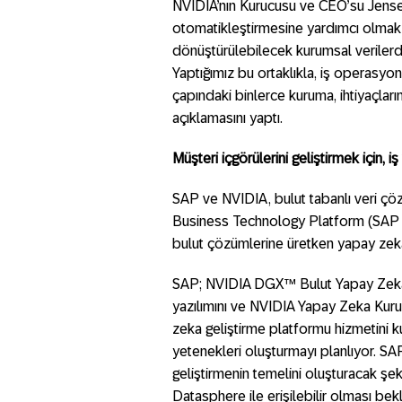
NVIDIA’nın Kurucusu ve CEO’su Jensen 
otomatikleştirmesine yardımcı olmak 
dönüştürülebilecek kurumsal verilerd
Yaptığımız bu ortaklıkla, iş operasyo
çapındaki binlerce kuruma, ihtiyaçlar
açıklamasını yaptı.
Müşteri içgörülerini geliştirmek için,
SAP ve NVIDIA, bulut tabanlı veri ç
Business Technology Platform (SAP 
bulut çözümlerine üretken yapay zekay
SAP; NVIDIA DGX™ Bulut Yapay Zeka
yazılımını ve NVIDIA Yapay Zeka Kuru
zeka geliştirme platformu hizmetini
yetenekleri oluşturmayı planlıyor. SA
geliştirmenin temelini oluşturacak şe
Datasphere ile erişilebilir olması bek