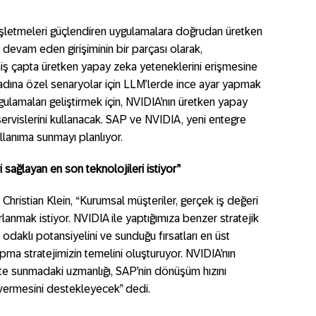
i işletmeleri güçlendiren uygulamalara doğrudan üretken
evam eden girişiminin bir parçası olarak,
eniş çapta üretken yapay zeka yeteneklerini erişmesine
 adına özel senaryolar için LLM’lerde ince ayar yapmak
lamaları geliştirmek için, NVIDIA’nın üretken yapay
servislerini kullanacak. SAP ve NVIDIA, yeni entegre
llanıma sunmayı planlıyor.
 sağlayan en son teknolojileri istiyor”
ristian Klein, “Kurumsal müşteriler, gerçek iş değeri
lanmak istiyor. NVIDIA ile yaptığımıza benzer stratejik
ş odaklı potansiyelini ve sunduğu fırsatları en üst
pma stratejimizin temelini oluşturuyor. NVIDIA’nın
te sunmadaki uzmanlığı, SAP’nin dönüşüm hızını
t vermesini destekleyecek” dedi.