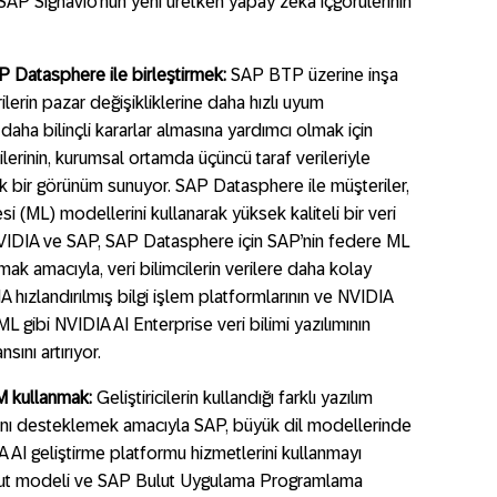
 SAP Signavio’nun yeni üretken yapay zeka içgörülerinin
P Datasphere ile birleştirmek:
SAP BTP üzerine inşa
erin pazar değişikliklerine daha hızlı uyum
aha bilinçli kararlar almasına yardımcı olmak için
lerinin, kurumsal ortamda üçüncü taraf verileriyle
k bir görünüm sunuyor. SAP Datasphere ile müşteriler,
(ML) modellerini kullanarak yüksek kaliteli bir veri
 NVIDIA ve SAP, SAP Datasphere için SAP’nin federe ML
ak amacıyla, veri bilimcilerin verilere daha kolay
IA hızlandırılmış bilgi işlem platformlarının ve NVIDIA
ibi NVIDIA AI Enterprise veri bilimi yazılımının
ını artırıyor.
M kullanmak:
Geliştiricilerin kullandığı farklı yazılım
rını desteklemek amacıyla SAP, büyük dil modellerinde
AI geliştirme platformu hizmetlerini kullanmayı
Bulut modeli ve SAP Bulut Uygulama Programlama