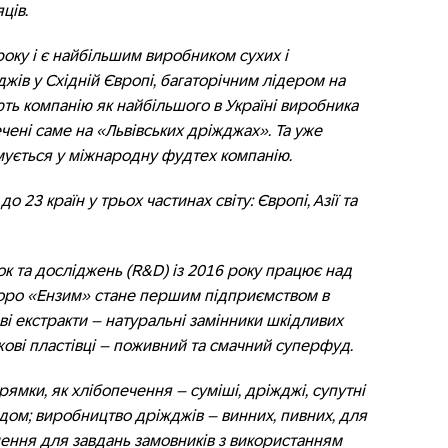
ців.
оку і є найбільшим виробником сухих і
жів у Східній Європі, багаторічним лідером на
ть компанію як найбільшого в Україні виробника
печені саме на «Львівських дріжджах». Та уже
мується у міжнародну фудтех компанію.
 23 країн у трьох частинах світу: Європі, Азії та
к та досліджень (R&D) із 2016 року працює над
коро «Ензим» стане першим підприємством в
ві екстракти – натуральні замінники шкідливих
джові пластівці – поживний та смачний суперфуд.
рямки, як хлібопечення – суміші, дріжджі, супутні
дом; виробництво дріжджів – винних, пивних, для
ення для завдань замовників з використанням