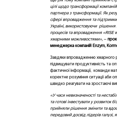
цілі щодо трансформації компаній
партнера з трансформації. Як рез
сфері впровадження та підтримки
Україні, використовуючи рішення 
процесів та впровадження «RISE w
хмарними можливостями»,
–
прок
менеджерка компаній Enzym, Korm
Завдяки впровадженню хмарного р
підвищувати продуктивність та оп
фактичної інформації, команди ма
коректне розуміння ситуації аби о
швидко реагувати на зростаючі вимо
«У часи невизначеності та нестабі
та готові інвестувати у розвиток б
прийняли рішення змінити та вдос
передовий досвід лідерів галузі, 