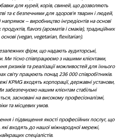
бавки для курей, корів, свиней, що дозволяють
тві та є безпечними для здоров’я тварин і людей,
й напрямок – виробництво інгредієнтів на основі
родуктів, flavors (ароматів і смаків), традиційних
нові (vegan, vegetarian, flexitarian).
залежних фірм, що надають аудиторські,
ги. Ми тісно співпрацюємо з нашими клієнтами,
ня ризиків та реалізації можливостей для їхнього
нах світу працюють понад 236 000 співробітників.
режі KPMG входять корпорації, державні установи,
 Ми забезпечуємо нашим клієнтам стабільні
ться, засновані на високому професіоналізмі,
іки та місцевих умов.
ння і підвищення якості професійних послуг, що
, які входять до нашої міжнародної мережі,
найкращих спеціалістів.