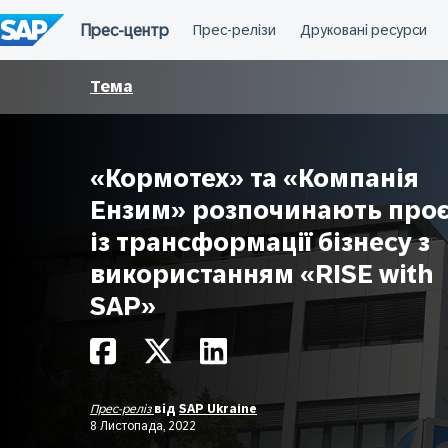
Перейти
до
вмісту
Тема
«Кормотех» та «Компанія
Ензим» розпочинають проє
із трансформації бізнесу з
використанням «RISE with
SAP»
Прес-реліз
від
SAP Ukraine
8 Листопада, 2022