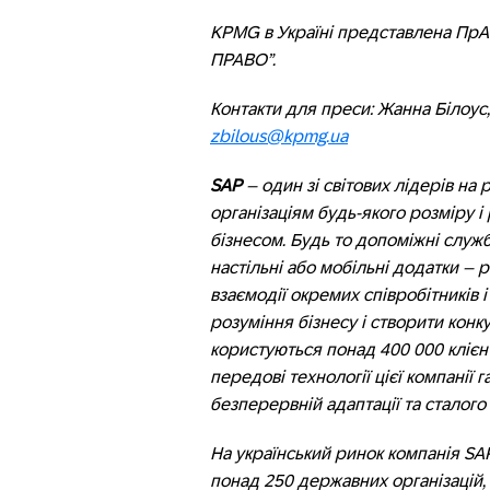
KPMG в Україні представлена ПрАТ
ПРАВО”.
Контакти для преси: Жанна Білоус
zbilous@kpmg.ua
SAP
– один зі світових лідерів на
організаціям будь-якого розміру і
бізнесом. Будь то допоміжні служб
настільні або мобільні додатки –
взаємодії окремих співробітників і
розуміння бізнесу і створити конк
користуються понад 400 000 клієнті
передові технології цієї компанії
безперервній адаптації та сталого 
На український ринок компанія SAP 
понад 250 державних організацій,