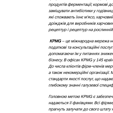
продуктів ферментації; кормові до
заміщувати антибіотики у годівниц
які спожвають їхнє м’ясо, харчови
дріжджів для виробників харчових п
рецептур і рецептур на рослинній ос
KPMG
– це міжнародна мережа не
податкові та консультаційні послу
допомагаючи їм у питаннях знижен
бізнесу. В офісах KPMG у 145 краї
До числа клієнтів фірм-членів ме
а також некомерційні організації.
стандарти якості послуг, що надаю
глибокому знанні галузевої специф
Головною метою KPMG є забезпече
надаються її фахівцями. Всі фірми
прагнуть залучати до свого штату 