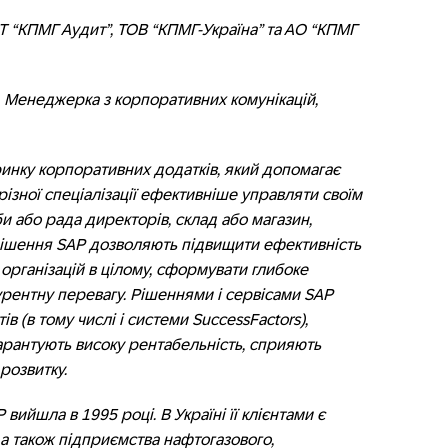
 “КПМГ Аудит”, ТОВ “КПМГ-Україна” та АО “КПМГ
, Менеджерка з корпоративних комунікацій,
 ринку корпоративних додатків, який допомагає
 різної спеціалізації ефективніше управляти своїм
и або рада директорів, склад або магазин,
 рішення SAP дозволяють підвищити ефективність
 організацій в цілому, сформувати глибоке
урентну перевагу. Рішеннями і сервісами SAP
в (в тому числі і системи SuccessFactors),
 гарантують високу рентабельність, сприяють
розвитку.
вийшла в 1995 році. В Україні її клієнтами є
 а також підприємства нафтогазового,