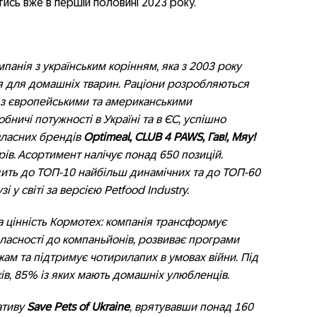
ись вже в першій половині 2023 року.
панія з українським корінням, яка з 2003 року
я для домашніх тварин. Раціони розробляються
 з європейськими та американськими
бничі потужності в Україні та в ЄС, успішно
власних брендів
Optimeal, CLUB 4 PAWS, Гав!, Мяу!
ів. Асортимент налічує понад 650 позицій.
одить до ТОП-10 найбільш динамічних та до ТОП-60
 у світі за версією Petfood Industry.
 цінність Кормотех: компанія трансформує
ласності до компаньйонів, розвиває програми
кам та підтримує чотирилапих в умовах війни. Під
ів, 85% із яких мають домашніх улюбленців.
ативу
Save Pets of Ukraine
, врятувавши понад 160