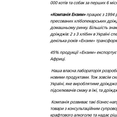
000 котів та собак за перших 6 міся
«Компанія Ензим»
працює з 1994 р
пресованих хлібопекарських дріжд
домашньому ринку. Більшість знаю
дріжджів: 2 з 3 хлібин в Україні с
декілька років «Ензим» трансфор
45% продукції «Ензим» експортує до
Африці.
Наша власна лабораторія розробо
новими продуктами. Тож зовсім с
Україні, яке вироблятиме дріжджо
підсилювачів смаку в їжі, та дріж
Компанія розвиває такі бізнес-нап
товари з консультаційним супрово
крафтового алкоголю та надає ріш