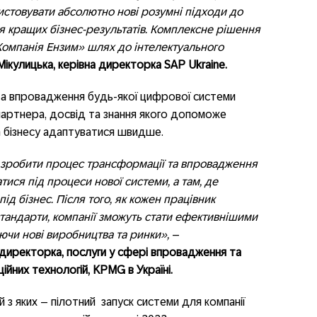
ристовувати абсолютно нові розумні підходи до
 кращих бізнес-результатів. Комплексне рішення
Компанія Ензим»
шлях до інтелектуального
Мікулицька, керівна директорка SAP Ukraine.
а впровадження будь-якої цифрової системи
артнера, досвід та знання якого допоможе
 а бізнесу адаптуватися швидше.
 зробити процес трансформації та впровадження
ися під процеси нової системи, а там, де
ід бізнес. Після того, як кожен працівник
стандарти, компанії зможуть стати ефективнішими
аючи нові виробництва та ринки»,
–
 директорка, послуги у сфері впровадження та
йних технологій, KPMG в Україні.
 з яких – пілотний запуск системи для компанії