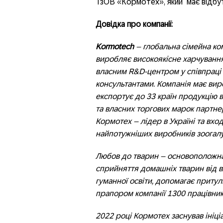
ТзОВ «Кормотех», який має відбут
Довідка про компанії:
Kormotech
– глобальна сімейна ком
виробляє високоякісне харчуванн
власним R&D-центром у співпраці
консультантами. Компанія має виро
експортує до 33 країн продукцію 
та власних торгових марок партнер
Кормотех – лідер в Україні та вх
найпотужніших виробників зоогалузі
Любов до тварин – основоположна
сприйняття домашніх тварин від в
гуманної освіти, допомагає притул
прапором компанії 1300 працівник
2022 році Кормотех заснував ініці