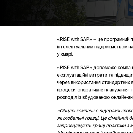
«RISE with SAP» – це програмний п
інтелектуальним підприємством н
у хмарі.
«RISE with SAP» допомoже компані
експлуатаційні витрати та підвищ
через використання стандартних вбу
процеси, оперативне планування, т
розподіл із вбудованою онлайн-ан
«Обидві компанії є лідерами своїх
як глобальні гравці. Це сімейний 
запроваджують кращі практики з м
Ще рік тому компанії прийняли стр