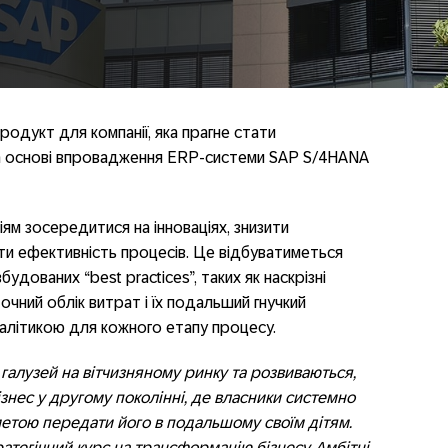
родукт для компанії, яка прагне стати
а основі впровадження ERP-системи SAP S/4HANA
ям зосередитися на інноваціях, знизити
ити ефективність процесів. Це відбуватиметься
дованих “best practices”, таких як наскрізні
очний облік витрат і їх подальший гнучкий
алітикою для кожного етапу процесу.
 галузей на вітчизняному ринку та розвиваються,
бізнес у другому поколінні, де власники системно
етою передати його в подальшому своїм дітям.
атегічний курс на трансформацію бізнесу. Амбітні