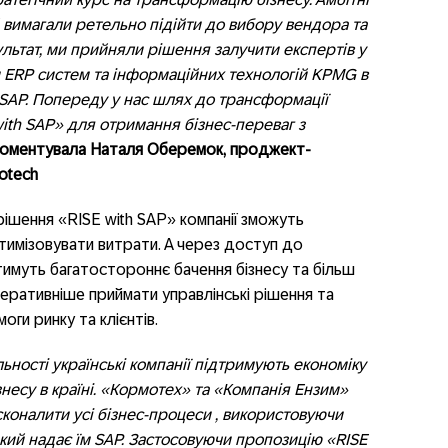
 вимагали ретельно підійти до вибору вендора та
ультат, ми прийняли рішення залучити експертів у
 ERP систем та інформаційних технологій KPMG в
SAP. Попереду у нас шлях до трансформації
ith SAP» для отримання бізнес-переваг з
оментувала
Наталя Оберемок, проджект-
otech
ішення «RISE with SAP» компанії зможуть
тимізовувати витрати. А через доступ до
тимуть багатостороннє бачення бізнесу та більш
перативніше приймати управлінські рішення та
ги ринку та клієнтів.
льності українські компанії підтримують економіку
ізнесу в країні. «Кормотех» та «Компанія Ензим»
коналити усі бізнес-процеси , використовуючи
який надає їм SAP. Застосовуючи пропозицію «RISE