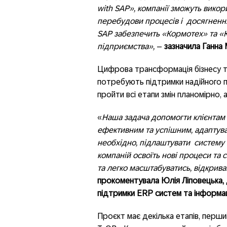
with SAP», компанії зможуть вико
перебудови процесів і досягнення
SAP забезпечить «Кормотех» та «
підприємства»,
–
зазначила Ганна 
Цифрова трансформація бізнесу т
потребують підтримки надійного п
пройти всі етапи змін планомірно,
«
Наша задача допомогти клієнтам
ефективним та успішним, адаптуват
необхідно, підлаштувати систему п
компаній освоїть нові процеси та 
та легко масштабуватись, відкрив
прокоментувала
Юлія Ліповецька,
підтримки ERP систем та інформаці
Проєкт має декілька етапів, перший