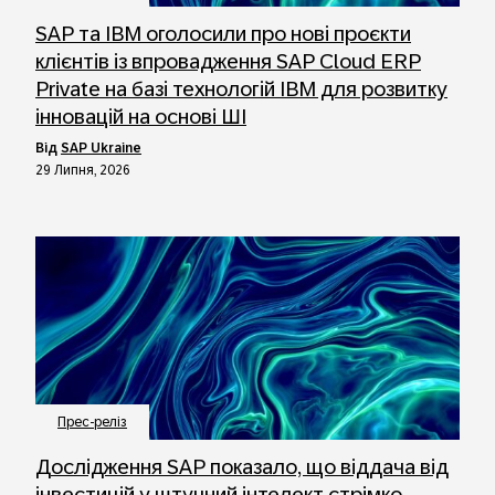
SAP та IBM оголосили про нові проєкти
клієнтів із впровадження SAP Cloud ERP
Private на базі технологій IBM для розвитку
інновацій на основі ШІ
від
SAP Ukraine
29 Липня, 2026
Прес-реліз
Дослідження SAP показало, що віддача від
інвестицій у штучний інтелект стрімко