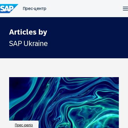
Перейти
до
вмісту
Articles by
SAP Ukraine
Прес-реліз