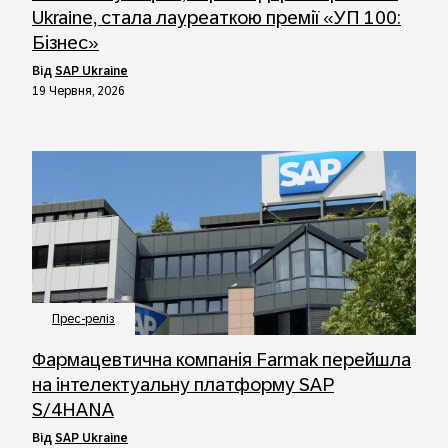
Ukraine, стала лауреаткою премії «УП 100:
Бізнес»
від
SAP Ukraine
19 Червня, 2026
Прес-реліз
Фармацевтична компанія Farmak перейшла
на інтелектуальну платформу SAP
S/4HANA
від
SAP Ukraine