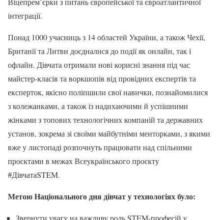
Віцепрем’єрки з питань європейської та євроатлантичної
інтеграції.
Понад 1000 учасниць з 14 областей України, а також Чехії,
Британії та Литви доєдналися до події як онлайн, так і
офлайн. Дівчата отримали нові корисні знання під час
майстер-класів та воркшопів від провідних експертів та
експерток, якісно поліпшили свої навички, познайомилися
з колежанками, а також із надихаючими й успішними
жінками з топових технологічних компаній та державних
установ, зокрема зі своїми майбутніми менторками, з якими
вже у листопаді розпочнуть працювати над спільними
проєктами в межах Всеукраїнського проєкту
#ДівчатаSTEM.
Метою Національного дня дівчат у технологіях було:
Звернути увагу на важливу роль STEM-професій у