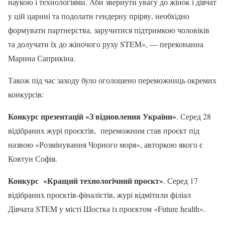
наукою і технологіями. Аби звернути увагу до жінок і дівчат
у цій царині та подолати гендерну прірву, необхідно
формувати партнерства, заручитися підтримкою чоловіків
та долучати їх до жіночого руху STEM», — переконанна
Марина Саприкіна.
Також під час заходу було оголошено переможниць окремих
конкурсів:
Конкурс презентацій
«
З відновлення України
»
. Серед 28
відібраних журі проєктів, переможним став проєкт під
назвою «Розмінування Чорного моря», авторкою якого є
Ковтун Софія.
Конкурс
«
Кращий технологічний проєкт
»
. Серед 17
відібраних проєктів-фіналістів, журі відмітили філіал
Дівчата STEM у місті Шостка із проєктом «Future health».