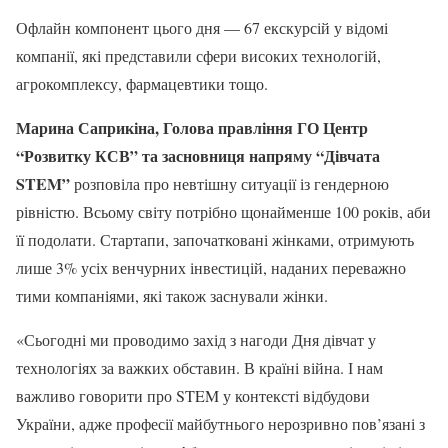
Офлайн компонент цього дня — 67 екскурсій у відомі
компанії, які представили сфери високих технологій,
агрокомплексу, фармацевтики тощо.
Марина Саприкіна, Голова правління ГО Центр
“Розвитку КСВ” та засновниця напряму “Дівчата
STEM”
розповіла про невтішну ситуації із гендерною
рівністю. Всьому світу потрібно щонайменше 100 років, аби
її подолати. Стартапи, започатковані жінками, отримують
лише 3% усіх венчурних інвестицій, наданих переважно
тими компаніями, які також заснували жінки.
«Сьогодні ми проводимо захід з нагоди Дня дівчат у
технологіях за важких обставин. В країні війна. І нам
важливо говорити про STEM у контексті відбудови
України, адже професії майбутнього нерозривно пов’язані з