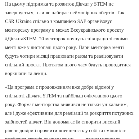
На цьому підтримка та розвиток Дівчат у STEM не
завершується, а лише набирає неймовірних обертів. Так,
CSR Ukraine спільно з компанією SAP організовує
менторську програму в межах Всеукраїнського проєкту
#ДівчатаSTEM. 20 менторок почнуть співпрацю зі своїми
менті вже у листопаді цього року. Пари менторка-менті
будуть чотири місяці працювати разом та реалізовувати
спільний проєкт. Протягом цього часу будуть проводитися
воркшопи та лекції.
«Ця програма є продовженням вже добре відомої у
спільноті Дівчата STEM та найбільш очікуваною цього
року. Формат менторства виявився не тільки унікальним,
але і дуже ефективним для реалізації та розкриття потужних
здібностей дівчат. Він допомагає їм створити високий
рівень довіри і проявити впевненість у собі та сміливість
позбутися страхів та упереджень», — прокоментувала