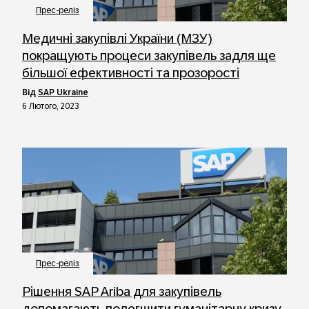
Прес-реліз
Медичні закупівлі України (МЗУ)
покращують процеси закупівель задля ще
більшої ефективності та прозорості
від
SAP Ukraine
6 Лютого, 2023
Прес-реліз
Рішення SAP Ariba для закупівель
допомагають полегшити гуманітарну кризу