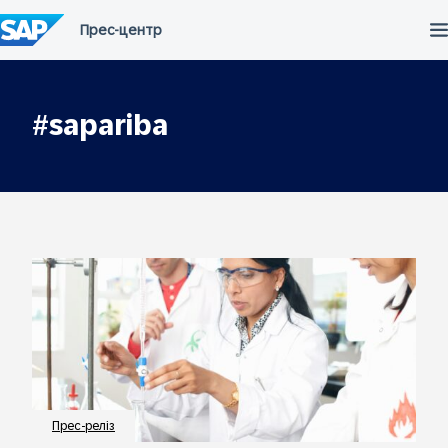
Перейти
до
вмісту
#sapariba
Прес-реліз