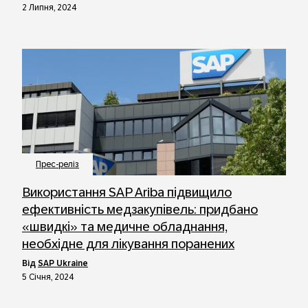
2 Липня, 2024
Прес-реліз
Використання SAP Ariba підвищило
ефективність медзакупівель: придбано
«швидкі» та медичне обладнання,
необхідне для лікування поранених
від
SAP Ukraine
5 Січня, 2024