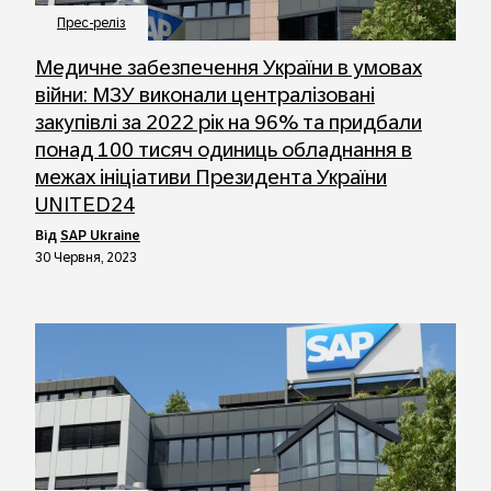
Прес-реліз
Медичне забезпечення України в умовах
війни: МЗУ виконали централізовані
закупівлі за 2022 рік на 96% та придбали
понад 100 тисяч одиниць обладнання в
межах ініціативи Президента України
UNITED24
від
SAP Ukraine
30 Червня, 2023