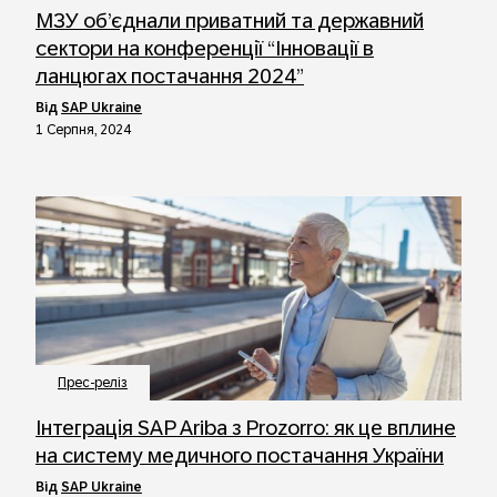
МЗУ об’єднали приватний та державний
сектори на конференції “Інновації в
ланцюгах постачання 2024”
від
SAP Ukraine
1 Серпня, 2024
Прес-реліз
Інтеграція SAP Ariba з Prozorro: як це вплине
на систему медичного постачання України
від
SAP Ukraine