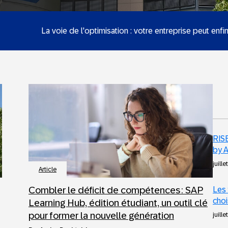
La voie de l'optimisation : votre entreprise peut enfi
RISE
by A
juille
Article
Combler le déficit de compétences : SAP
Les 
choi
Learning Hub, édition étudiant, un outil clé
pour former la nouvelle génération
juille