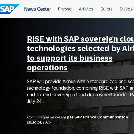
Passer
au
contenu
RISE with SAP sovereign clo
technologies selected by Ai
to support its business
operations
SAP will provide Airbus with a standardized and sc
technology foundation, combining RISE with SAP a
end-to-end sovereign cloud deployment model. Pa
July 24...
Communiqué de presse
par
SAP France Communication
juillet 24, 2026