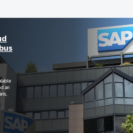
ud
rbus
alable
nd an
ris,