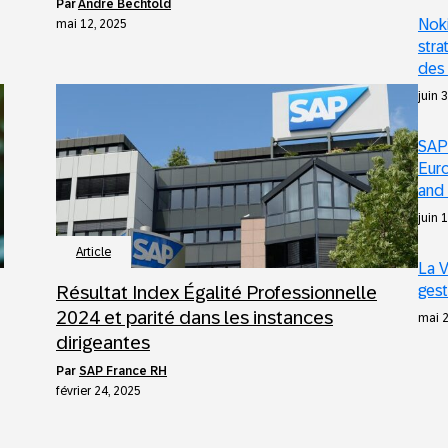
par
Andre Bechtold
Noki
mai 12, 2025
stra
des 
juin 
SAP 
Euro
and 
juin 
Article
La V
Résultat Index Égalité Professionnelle
gest
2024 et parité dans les instances
mai 2
dirigeantes
par
SAP France RH
février 24, 2025