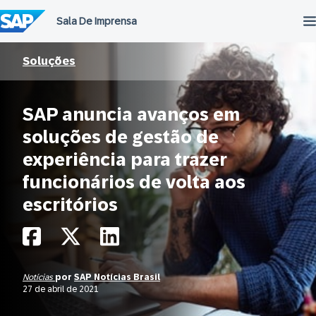
Ir
para
o
conteúdo
Soluções
SAP anuncia avanços em
soluções de gestão de
experiência para trazer
funcionários de volta aos
escritórios
Notícias
por
SAP Notícias Brasil
27 de abril de 2021