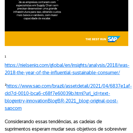
¹
https://nielseniq.com/global/en/insights/analysis/2018/was-
2018-the-year-of-the-influential-sustainable-consumer/
²
https://www.sap.com/brazil/assetdetail/2021/04/6837e1af-
dd7d-0010-bca6-c68f7e60039b.html?url_id=text-
blogentry-innovationBlogBR-2021_blog-original-post-
sapcom
Considerando essas tendências, as cadeias de
suprimentos esperam mudar seus objetivos de sobreviver