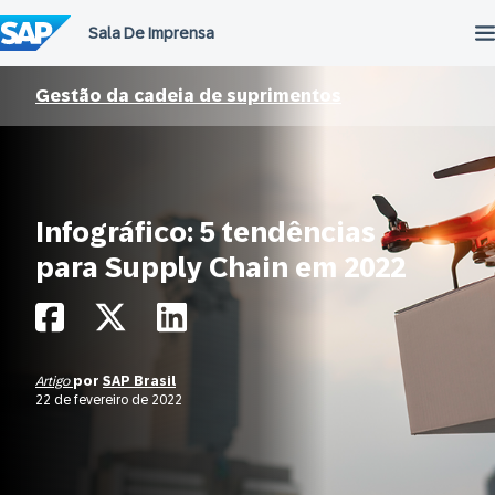
Ir
para
o
conteúdo
Gestão da cadeia de suprimentos
Infográfico: 5 tendências
para Supply Chain em 2022
Artigo
por
SAP Brasil
22 de fevereiro de 2022