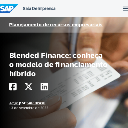
Ir
para
o
conteúdo
Planejamento de recursos empresariais
Blended Finance: conheça
o modelo de financiamento
híbrido
Artigo
por
SAP Brasil
13 de setembro de 2022