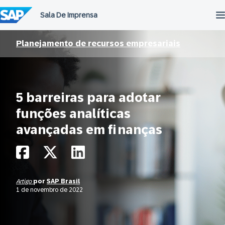
Ir
para
o
conteúdo
Planejamento de recursos empresariais
5 barreiras para adotar
funções analíticas
avançadas em finanças
Artigo
por
SAP Brasil
1 de novembro de 2022