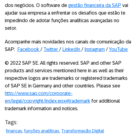
dos negócios. O software de
gestão financeira da SAP
vai
ajudar sua empresa a enfrentar os desafios que estão te
impedindo de adotar funções analíticas avançadas no
setor.
Acompanhe mais novidades nos canais de comunicação da
SAP:
Facebook
/
Twitter
/
LinkedIn
/
Instagram
/
YouTube
© 2022 SAP SE. All rights reserved. SAP and other SAP
products and services mentioned here in as well as their
respective logos are trademarks or registered trademarks
of SAP SE in Germany and other countries. Please see
http://www.sap.com/corporate-
en/legal/copyright/index.epx#trademark
for additional
trademark information and notices.
Tags:
finanças
funções analíticas
Transformação Digital