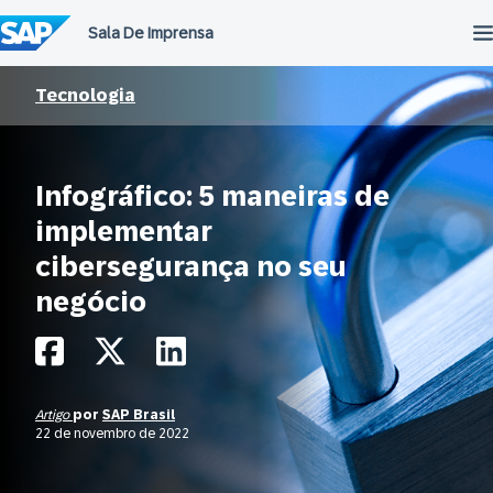
Ir
para
o
conteúdo
Tecnologia
Infográfico: 5 maneiras de
implementar
cibersegurança no seu
negócio
Artigo
por
SAP Brasil
22 de novembro de 2022