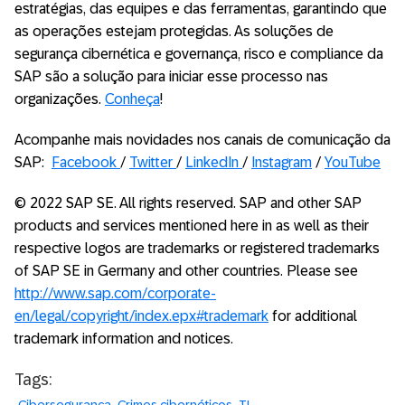
estratégias, das equipes e das ferramentas, garantindo que
as operações estejam protegidas. As soluções de
segurança cibernética e governança, risco e compliance da
SAP são a solução para iniciar esse processo nas
organizações.
Conheça
!
Acompanhe mais novidades nos canais de comunicação da
SAP:
Facebook
/
Twitter
/
LinkedIn
/
Instagram
/
YouTube
© 2022 SAP SE. All rights reserved. SAP and other SAP
products and services mentioned here in as well as their
respective logos are trademarks or registered trademarks
of SAP SE in Germany and other countries. Please see
http://www.sap.com/corporate-
en/legal/copyright/index.epx#trademark
for additional
trademark information and notices.
Tags: