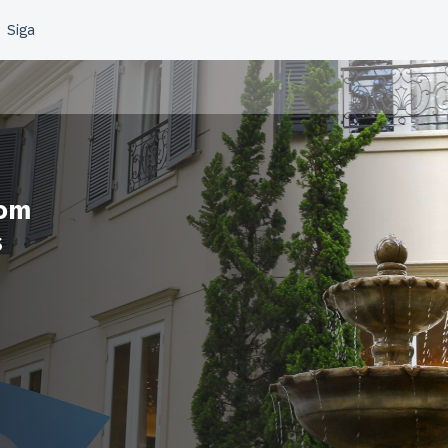
com
s