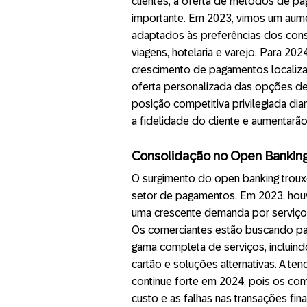
clientes, a oferta de métodos de pa
importante. Em 2023, vimos um aum
adaptados às preferências dos con
viagens, hotelaria e varejo. Para 2
crescimento de pagamentos localiza
oferta personalizada das opções d
posição competitiva privilegiada di
a fidelidade do cliente e aumentarã
Consolidação no Open Bankin
O surgimento do open banking troux
setor de pagamentos. Em 2023, houv
uma crescente demanda por serviço
Os comerciantes estão buscando p
gama completa de serviços, incluin
cartão e soluções alternativas. A t
continue forte em 2024, pois os co
custo e as falhas nas transações fina