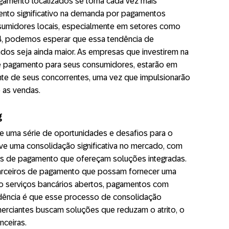
gamento localizados se torna cada vez mais
ento significativo na demanda por pagamentos
sumidores locais, especialmente em setores como
024, podemos esperar que essa tendência de
dos seja ainda maior. As empresas que investirem na
e pagamento para seus consumidores, estarão em
ante de seus concorrentes, uma vez que impulsionarão
o as vendas.
g
e uma série de oportunidades e desafios para o
e uma consolidação significativa no mercado, com
s de pagamento que ofereçam soluções integradas.
arceiros de pagamento que possam fornecer uma
do serviços bancários abertos, pagamentos com
endência é que esse processo de consolidação
merciantes buscam soluções que reduzam o atrito, o
nceiras.