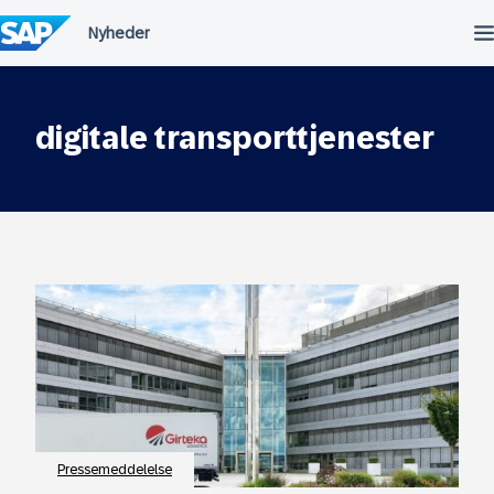
Spring
til
indholdet
digitale transporttjenester
Pressemeddelelse