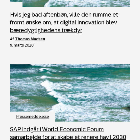
Hvis jeg bad aftenbøn, ville den rumme et
fromt ønske om, at digital innovation blev
bæredygtighedens trækdyr
af
Thomas Madsen
9. marts 2020
Pressemeddelelse
SAP indgår i World Economic Forum
samarbejde for at skabe et renere hav i 2030