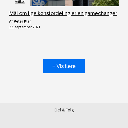
Artikel
Mål om lige kønsfordeling er en gamechanger
af
Peter Klar
22. september 2021
+ Vis flere
Del & Følg