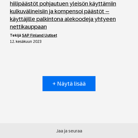
hiilipäästöt pohjautuen yleisön käyttämiin
kulkuvälineisiin ja kompensoi päästöt –
käyttäjille palkintona alekoodeja yhtyeen
nettikauppaan
tekijä
SAP Finland Uutiset
12. kesäkuun 2023
+ Näytä lisää
Jaa ja seuraa