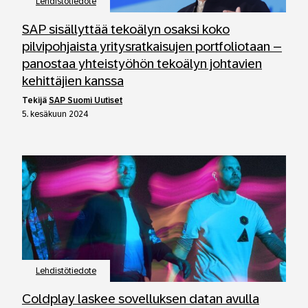
Lehdistötiedote
SAP sisällyttää tekoälyn osaksi koko
pilvipohjaista yritysratkaisujen portfoliotaan –
panostaa yhteistyöhön tekoälyn johtavien
kehittäjien kanssa
tekijä
SAP Suomi Uutiset
5. kesäkuun 2024
Lehdistötiedote
Coldplay laskee sovelluksen datan avulla