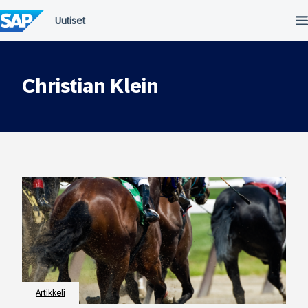
Siirry
suoraan
sisältöön
Christian Klein
Artikkeli