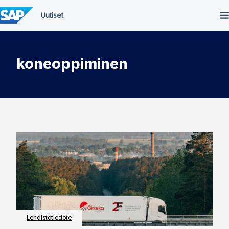
Siirry
suoraan
sisältöön
koneoppiminen
Lehdistötiedote