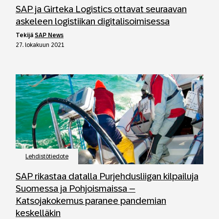
SAP ja Girteka Logistics ottavat seuraavan
askeleen logistiikan digitalisoimisessa
tekijä
SAP News
27. lokakuun 2021
Lehdistötiedote
SAP rikastaa datalla Purjehdusliigan kilpailuja
Suomessa ja Pohjoismaissa –
Katsojakokemus paranee pandemian
keskelläkin