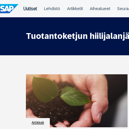
Siirry
suoraan
sisältöön
Tuotantoketjun hiilijalanjä
Artikkeli