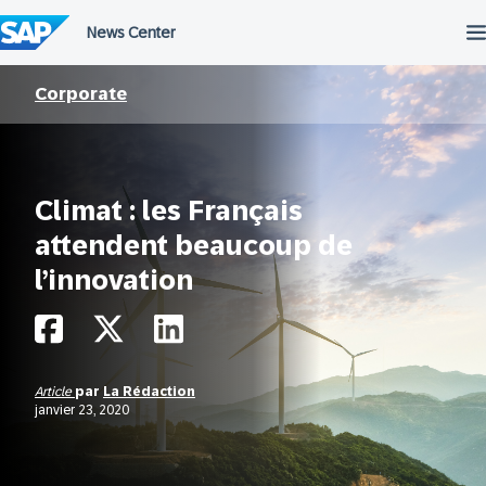
Passer
au
contenu
Corporate
Climat : les Français
attendent beaucoup de
l’innovation
Article
par
La Rédaction
janvier 23, 2020