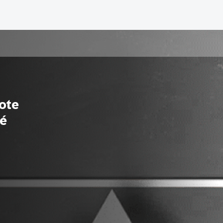
ote
té