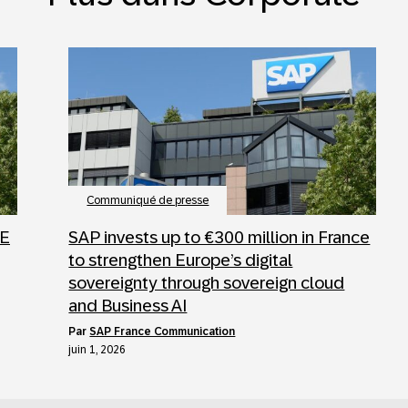
Communiqué de presse
SE
SAP invests up to €300 million in France
to strengthen Europe’s digital
sovereignty through sovereign cloud
and Business AI
par
SAP France Communication
juin 1, 2026