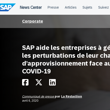
Passer
au
contenu
Corporate
SAP aide les entreprises à g
les perturbations de leur ch
d’approvisionnement face a
COVID-19
Communiqué de presse
par
La Rédaction
avril 6, 2020