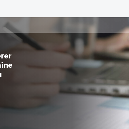
érer
aîne
u