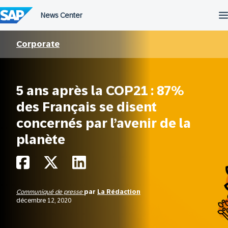
Passer
au
contenu
Corporate
5 ans après la COP21 : 87%
des Français se disent
concernés par l’avenir de la
planète
Communiqué de presse
par
La Rédaction
décembre 12, 2020