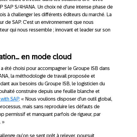
RP SAP S/4HANA. Un choix né d’une intense phase de
is à challenger les différents éditeurs du marché. La
ur de SAP. C’est un environnement que nous
eur qui nous ressemble ; innovant et leader sur son
ation… en mode cloud
 a été choisi pour accompagner le Groupe ISB dans
ANA, la méthodologie de travail proposée et
dant aux besoins du Groupe ISB, le logisticien du
ouhaité construire depuis une feuille blanche et
 with SAP
. « Nous voulions disposer d’un outil global,
rocessus, mais sans reproduire les défauts de
op permissif et manquant parfois de rigueur, par
. »
llenge qu’on se sent prêt à relever, poursuit