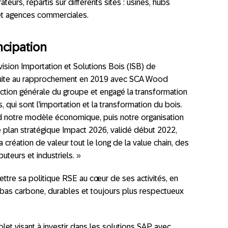
urs, répartis sur différents sites : usines, hubs
 et agences commerciales.
ncipation
vision Importation et Solutions Bois (ISB) de
Suite au rapprochement en 2019 avec SCA Wood
ection générale du groupe et engagé la transformation
, qui sont l’importation et la transformation du bois.
rd notre modèle économique, puis notre organisation
 plan stratégique Impact 2026, validé début 2022,
 création de valeur tout le long de la value chain, des
uteurs et industriels. »
re sa politique RSE au cœur de ses activités, en
as carbone, durables et toujours plus respectueux
et visant à investir dans les solutions SAP avec