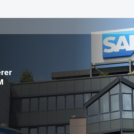
érer
M