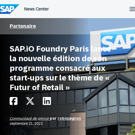
Passer
au
contenu
Partenaire
SAP.iO Foundry Paris lance
la nouvelle édition de son
programme consacré aux
start-ups sur le thème de «
Futur of Retail »
Communiqué de presse
par
robinlegros
septembre 21, 2022