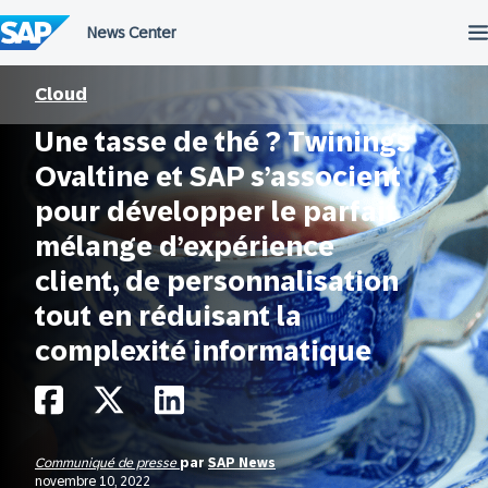
Passer
au
contenu
Cloud
Une tasse de thé ? Twinings
Ovaltine et SAP s’associent
pour développer le parfait
mélange d’expérience
client, de personnalisation
tout en réduisant la
complexité informatique
Communiqué de presse
par
SAP News
novembre 10, 2022