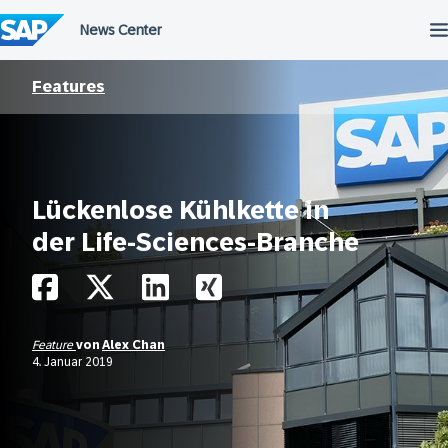
Überspringen
Features
Lückenlose Kühlkette in
der Life-Sciences-Branche
Feature
von
Alex Chan
4. Januar 2019