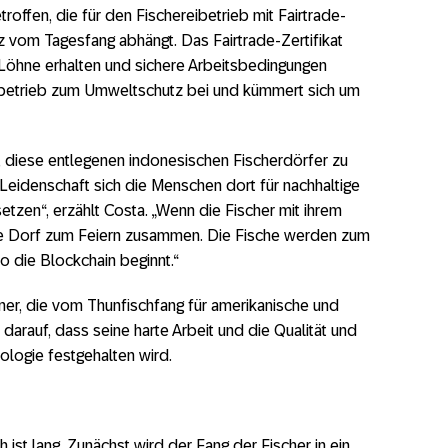
roffen, die für den Fischereibetrieb mit Fairtrade-
nz vom Tagesfang abhängt. Das Fairtrade-Zertifikat
e Löhne erhalten und sichere Arbeitsbedingungen
ibetrieb zum Umweltschutz bei und kümmert sich um
, diese entlegenen indonesischen Fischerdörfer zu
Leidenschaft sich die Menschen dort für nachhaltige
tzen“, erzählt Costa. „Wenn die Fischer mit ihrem
e Dorf zum Feiern zusammen. Die Fische werden zum
o die Blockchain beginnt.“
nner, die vom Thunfischfang für amerikanische und
 darauf, dass seine harte Arbeit und die Qualität und
ologie festgehalten wird.
st lang. Zunächst wird der Fang der Fischer in ein