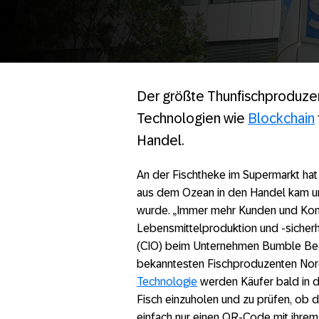
Der größte Thunfischproduze
Technologien wie
Blockchain
Handel.
An der Fischtheke im Supermarkt hat
aus dem Ozean in den Handel kam un
wurde. „Immer mehr Kunden und Kons
Lebensmittelproduktion und -sicherhei
(CIO) beim Unternehmen Bumble Bee
bekanntesten Fischproduzenten Nord
Technologie
werden Käufer bald in de
Fisch einzuholen und zu prüfen, ob 
einfach nur einen QR-Code mit ihre