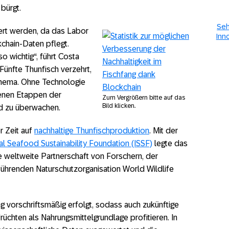
bürgt.
Seh
iert werden, da das Labor
Inn
kchain-Daten pflegt.
o wichtig“, führt Costa
r Fünfte Thunfisch verzehrt,
 Thema. Ohne Technologie
denen Etappen der
Zum Vergrößern bitte auf das
Bild klicken.
d zu überwachen.
r Zeit auf
nachhaltige Thunfischproduktion
. Mit der
nal Seafood Sustainability Foundation (ISSF)
legte das
 weltweite Partnerschaft von Forschern, der
führenden Naturschutzorganisation World Wildlife
ang vorschriftsmäßig erfolgt, sodass auch zukünftige
chten als Nahrungsmittelgrundlage profitieren. In