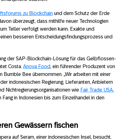
aftsforums zu Blockchain
und dem Schutz der Erde
avon überzeugt, dass mithilfe neuer Technologien
um Teller verfolgt werden kann. Exakte und
 einen besseren Entscheidungsfindungsprozess und
hrung der SAP-Blockchain-Lösung für das Gelbflossen-
htet Costa.
Anova Food
, ein führender Produzent von
on Bumble Bee übernommen. „Wir arbeiten mit einer
er indonesischen Regierung, Lieferanten, Anbietern
d Nichtregierungsorganisationen wie
Fair Trade USA
,
Fang in Indonesien bis zum Einzelhandel in den
beren Gew
ä
ssern fischen
era auf Seram, einer indonesischen Insel, besucht.