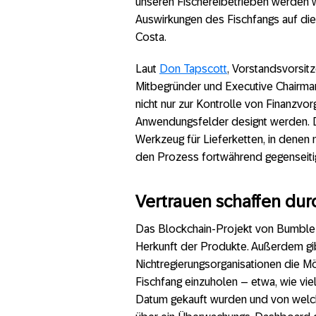
unseren Fischereibetrieben werden 
Auswirkungen des Fischfangs auf die
Costa.
Laut
Don Tapscott
, Vorstandsvorsit
Mitbegründer und Executive Chairman
nicht nur zur Kontrolle von Finanzvo
Anwendungsfelder designt werden. Di
Werkzeug für Lieferketten, in dene
den Prozess fortwährend gegenseiti
Vertrauen schaffen dur
Das Blockchain-Projekt von Bumble B
Herkunft der Produkte. Außerdem gib
Nichtregierungsorganisationen die Mö
Fischfang einzuholen – etwa, wie vi
Datum gekauft wurden und von welc