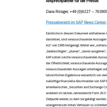
Ansprechpartner für die Presse:
Dana Rösiger, +49 (0)6227 – 76390
Pressebereich im SAP News Center
Sämtliche in diesem Dokument enthaltenen 
darstellen, sind vorausschauende Aussagen w
Act“ von 1995 festgelegt. Wörter wie „vorhers
„beabsichtigen“, „planen“, „davon ausgehen“, 
SAP sollen solche vorausschauenden Aussag
der Öffentlichkeit, vorausschauende Aussagen
vorausschauenden Aussagen unterliegen unte
tatsächlichen Ergebnisse wesentlich von den
zukünftige finanzielle Abschneiden von SAP b
amerikanischen „Securities and Exchange Co
anderem im letzten Jahresbericht Form 20-F
Zeitpunkt wieder, zu dem sie getätigt wurde
unangemessen hohes Vertrauen zu schenken