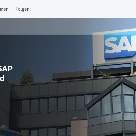
 SAP
ed