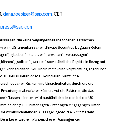
0,
dana.roesiger@sap.com
, CET
;
press@sap.com
Aussagen, die keine vergangenheitsbezogenen Tatsachen
ie im US-amerikanischen „Private Securities Litigation Reform
agen“, „glauben“, „schätzen“, „erwarten“, „voraussagen“,
„können“, „sollten“, „werden“ sowie ähnliche Begriffe in Bezug auf
en kennzeichnen. SAP übernimmt keine Verpflichtung gegenüber
 zu aktualisieren oder zu korrigieren. Sämtliche
rschiedlichen Risiken und Unsicherheiten, durch die die
 Erwartungen abweichen können. Auf die Faktoren, die das
eeinflussen könnten, wird ausführlicher in den bei der US-
mmission“ (SEC) hinterlegten Unterlagen eingegangen, unter
. Die vorausschauenden Aussagen geben die Sicht zu dem
n. Dem Leser wird empfohlen, diesen Aussagen kein
.