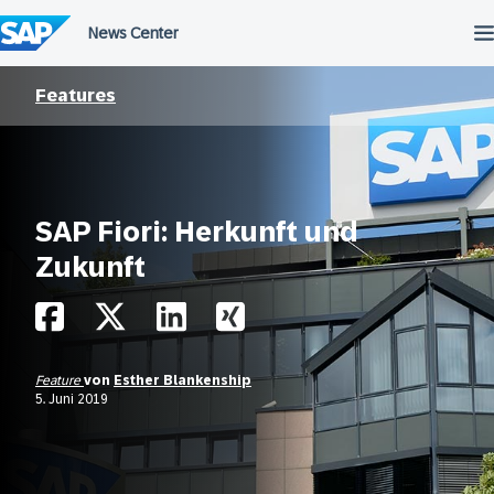
Überspringen
Features
SAP Fiori: Herkunft und
Zukunft
Feature
von
Esther Blankenship
5. Juni 2019