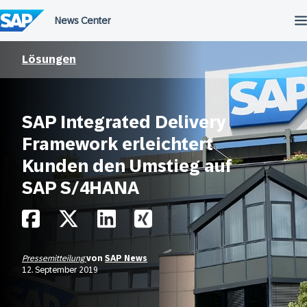
Überspringen
Lösungen
SAP Integrated Delivery
Framework erleichtert
Kunden den Umstieg auf
SAP S/4HANA
Pressemitteilung
von
SAP News
12. September 2019