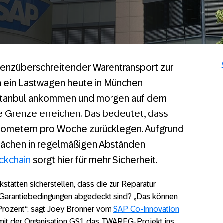
grenzüberschreitender Warentransport zur
n ein Lastwagen heute in München
 Istanbul ankommen und morgen auf dem
 Grenze erreichen. Das bedeutet, dass
ometern pro Woche zurücklegen. Aufgrund
lächen in regelmäßigen Abständen
ckchain
sorgt hier für mehr Sicherheit.
stätten sicherstellen, dass die zur Reparatur
 Garantiebedingungen abgedeckt sind? „Das können
t Prozent“, sagt Joey Bronner vom
SAP Co-Innovation
mit der Organisation GS1 das TWAREG-Projekt ins