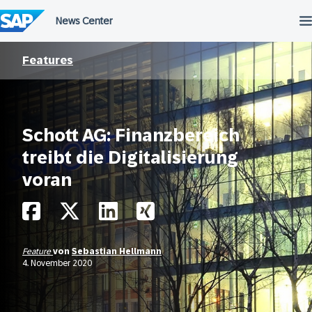
Überspringen
Features
Schott AG: Finanzbereich
treibt die Digitalisierung
voran
Feature
von
Sebastian Hellmann
4. November 2020