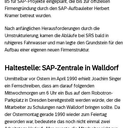
85 für SAP-Projekte eingeplant, die bis zur offiziellen
Firmengründung durch den SAP-Aufbauleiter Herbert
Kramer betreut wurden.
Nach anfänglichen Herausforderungen durch die
Umstrukturierung,
kamen
die Abläufe bei SRS
bald
in
ruhige
re
s
Fahrwasser
und man legt
e
den Grundstein
für den
Aufbau
einer eigenen neuen
Firmenstruktur
.
Haltestelle: SAP-Zentrale in Walldorf
Unmittelbar vor Ostern im April 1990 erhielt Joachim Singer
ein Fernschreiben, dass am darauf folgenden
Mittwochmorgen um 6 Uhr ein Bus auf dem Robotron-
Parkplatz in Dresden bereitgestellt werden würde, der die
Mitarbeiter zu Schulungen nach Walldorf bringen sollte. Da
der Ostermontag gerade 1990 wieder zum Feiertag
geworden war, bedeutete das noch nicht einmal zwei