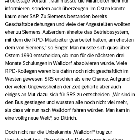
Arbeitstage Vorlauf. „Man musste die Mitarbeiter nicht nur
informieren, sondern auch überzeugen. Im Osten kannte
kaum einer SAP. Zu Siemens bestanden bereits
Geschäftsbeziehungen und viele der Angestellten wollten
eher zu Siemens. Außerdem ähnelte das Betriebssystem,
mit dem die RPD-Mitarbeiter gearbeitet hatten, am ehesten
dem von Siemens,“ so Singer. Man musste sich quasi über
Ostern 1990 entscheiden, ob man für die nächsten drei
Monate Schulungen in Walldorf absolvieren würde. Viele
RPD-Kollegen waren bis dahin noch nicht geschäftlich im
Westen gewesen. SRS erschien als eine Chance. Aufgrund
der vielen Ungewissheiten der Zeit gehörte aber auch
einiges an Mut dazu, sich für SRS zu entscheiden. „Wir sind in
den Bus gestiegen und wussten alle noch nicht viel mehr,
als dass wir nun nach Walldorf fahren würden. Man kam in
eine völlig neue Welt“, so Dittrich.
Doch nicht nur die Unbekannte „Walldorf“ trug zur
Unsicherheit bei. „Die politische Debatte war in vollem