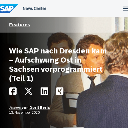
Überspringen
Features
Wie SAP nach Dresden kam
– Aufschwung Ost in
Sachsen vorprogrammiert
(Teil 1)
Feature
von
Dorit Beric
13. November 2020