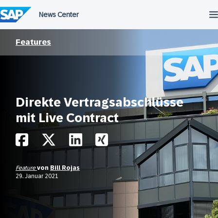
Überspringen
Features
Direkte Vertragsabschlüsse
mit Live Contract
Feature
von
Bill Rojas
29. Januar 2021