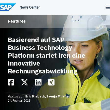
Überspringen
Features
Basierend auf SAP
Business Technology
Platform startet Iren eine
innovative
Rechnungsabwicklung
Feature
von
Eric Klebeck
,
Svenja Mueller
24. Februar 2021