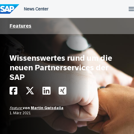
Überspringen
Features
Wissenswertes rund um die
neuen Partnerservices der
SAP
Feature
von
Martin Gwisdalla
1. März 2021