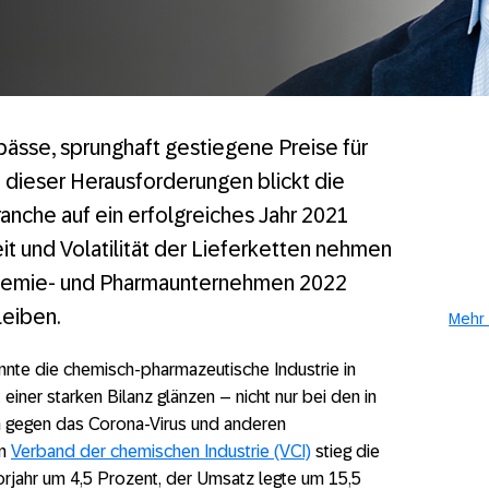
sse, sprunghaft gestiegene Preise für
 dieser Herausforderungen blickt die
anche auf ein erfolgreiches Jahr 2021
t und Volatilität der Lieferketten nehmen
 Chemie- und Pharmaunternehmen 2022
leiben.
Mehr 
nnte die chemisch-pharmazeutische Industrie in
iner starken Bilanz glänzen – nicht nur bei den in
n gegen das Corona-Virus und anderen
em
Verband der chemischen Industrie (VCI)
stieg die
rjahr um 4,5 Prozent, der Umsatz legte um 15,5