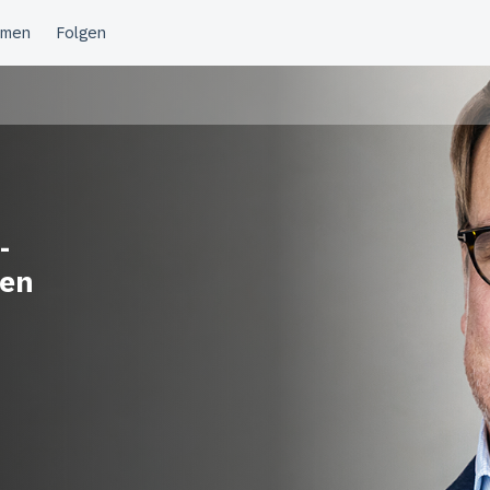
-
uen