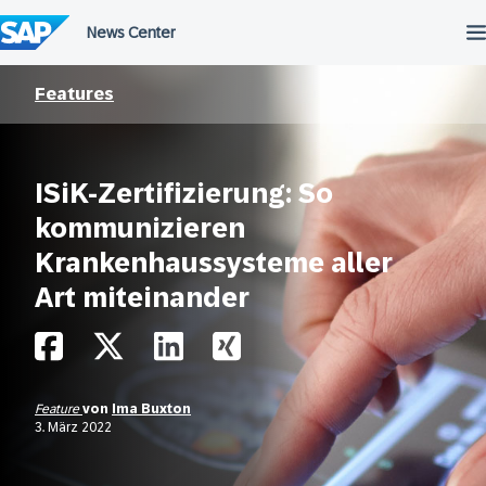
Überspringen
Features
ISiK-Zertifizierung: So
kommunizieren
Krankenhaussysteme aller
Art miteinander
Feature
von
Ima Buxton
3. März 2022