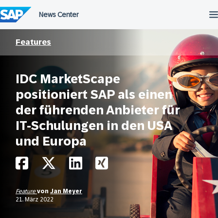
Überspringen
Features
IDC MarketScape
positioniert SAP als einen
der führenden Anbieter für
IT-Schulungen in den USA
und Europa
Feature
von
Jan Meyer
21. März 2022