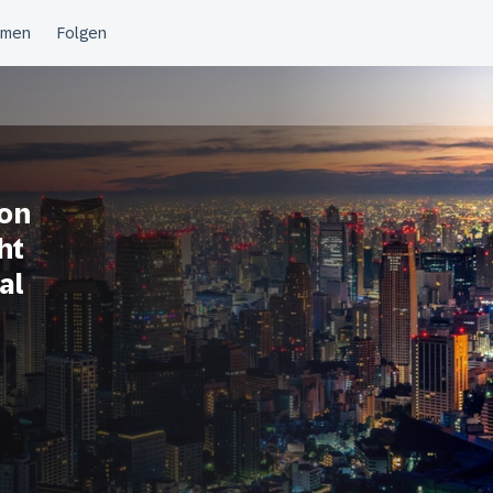
von
ht
al