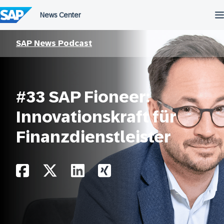
Überspringen
SAP News Podcast
#33 SAP Fioneer:
Innovationskraft für
Finanzdienstleister