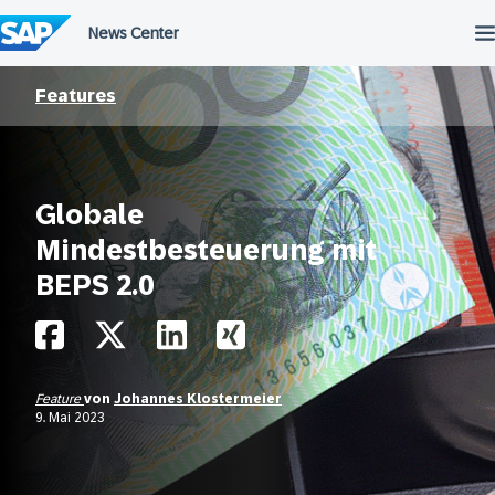
Überspringen
Features
Globale
Mindestbesteuerung mit
BEPS 2.0
Feature
von
Johannes Klostermeier
9. Mai 2023