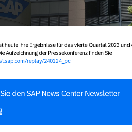
t heute ihre Ergebnisse für das vierte Quartal 2023 un
 Die Aufzeichnung der Pressekonferenz finden Sie
ast.sap.com/replay/240124_pc
Sie den SAP News Center Newsletter
!