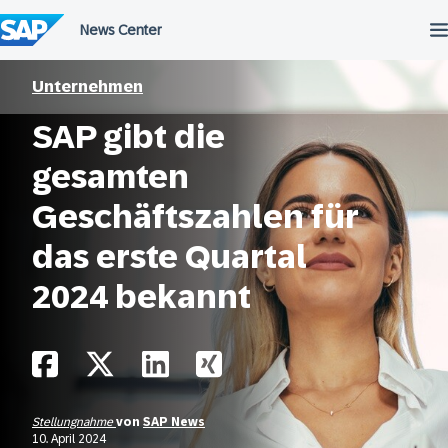
Überspringen
Unternehmen
SAP gibt die
gesamten
Geschäftszahlen für
das erste Quartal
2024 bekannt
Stellungnahme
von
SAP News
10. April 2024