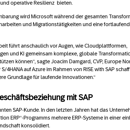
und operative Resilienz bieten.
nbarung wird Microsoft während der gesamten Transfor
rbeiten und Migrationstätigkeiten und eine fortlaufen
it führt anschaulich vor Augen, wie Cloudplattformen,
en und KI gemeinsam komplexe, globale Transformati
ützen können“, sagte Joacim Damgard, CVP, Europe Nort
 S/4HANA auf Azure im Rahmen von RISE with SAP schaff
ere Grundlage für laufende Innovationen.“
eschäftsbeziehung mit SAP
zehnten SAP-Kunde. In den letzten Jahren hat das Unter
tion ERP“-Programms mehrere ERP-Systeme in einer einh
dschaft konsolidiert.