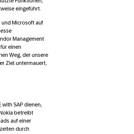
tützte Funktionen,
weise eingeführt.
und Microsoft auf
zesse
 Vendor Management
für einen
nen Weg, der unsere
er Ziel untermauert,
E with SAP dienen,
Nokia betreibt
ads auf einer
zzeiten durch