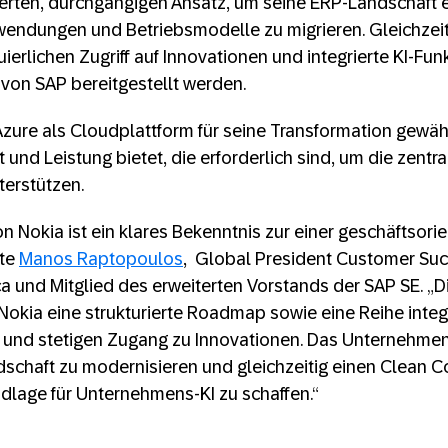
ierten, durchgängigen Ansatz, um seine ERP-Landschaft e
wendungen und Betriebsmodelle zu migrieren. Gleichzeit
erlichen Zugriff auf Innovationen und integrierte KI-Fun
von SAP bereitgestellt werden.
Azure als Cloudplattform für seine Transformation gewähl
t und Leistung bietet, die erforderlich sind, um die zen
erstützen.
n Nokia ist ein klares Bekenntnis zur einer geschäftsorie
gte
Manos Raptopoulos
, Global President Customer Su
ca und Mitglied des erweiterten Vorstands der SAP SE. „D
okia eine strukturierte Roadmap sowie eine Reihe integ
 und stetigen Zugang zu Innovationen. Das Unternehmen 
schaft zu modernisieren und gleichzeitig einen Clean C
dlage für Unternehmens-KI zu schaffen.“