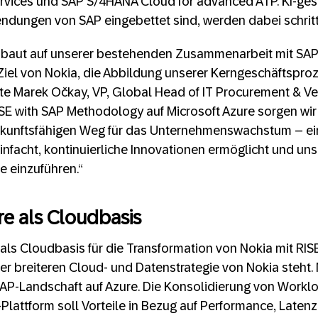
rvices und SAP S/4HANA Cloud for advanced ATP. KI-ges
ndungen von SAP eingebettet sind, werden dabei schritt
 baut auf unserer bestehenden Zusammenarbeit mit SAP 
Ziel von Nokia, die Abbildung unserer Kerngeschäftspro
agte Marek Očkay, VP, Global Head of IT Procurement &
RISE with SAP Methodology auf Microsoft Azure sorgen wir 
zukunftsfähigen Weg für das Unternehmenswachstum – ei
nfacht, kontinuierliche Innovationen ermöglicht und uns
e einzuführen.“
re als Cloudbasis
 als Cloudbasis für die Transformation von Nokia mit RIS
der breiteren Cloud- und Datenstrategie von Nokia steht. 
 SAP-Landschaft auf Azure. Die Konsolidierung von Worklo
Plattform soll Vorteile in Bezug auf Performance, Laten