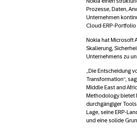
Nokia einen struktur
Prozesse, Daten, An
Unternehmen kontinui
Cloud-ERP-Portfolio 
Nokia hat Microsoft 
Skalierung, Sicherhei
Unternehmens zu unt
„Die Entscheidung vo
Transformation“, sa
Middle East and Afri
Methodology bietet N
durchgängiger Tools
Lage, seine ERP-Land
und eine solide Grun