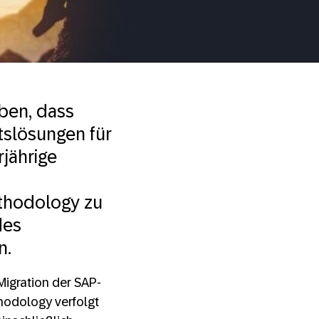
ben, dass
ätslösungen für
rjährige
thodology zu
des
n.
Migration der SAP-
thodology verfolgt