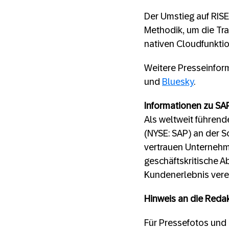
Der Umstieg auf RISE
Methodik, um die Tr
nativen Cloudfunktio
Weitere Presseinfor
und
Bluesky
.
Informationen zu SA
Als weltweit führen
(NYSE: SAP) an der S
vertrauen Unternehme
geschäftskritische A
Kundenerlebnis verei
Hinweis an die Reda
Für Pressefotos und 