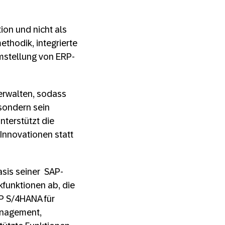
ion und nicht als
thodik, integrierte
mstellung von ERP-
erwalten, sodass
sondern sein
nterstützt die
Innovationen statt
asis seiner SAP-
funktionen ab, die
P S/4HANA für
anagement,