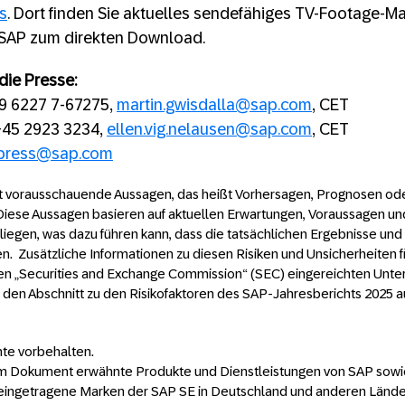
s
. Dort finden Sie aktuelles sendefähiges TV-Footage-Ma
SAP zum direkten Download.
die Presse:
49 6227 7-67275,
martin.gwisdalla@sap.com
, CET
 +45 2923 3234,
ellen.vig.nelausen@sap.com
, CET
press@sap.com
 vorausschauende Aussagen, das heißt Vorhersagen, Prognosen od
 Diese Aussagen basieren auf aktuellen Erwartungen, Voraussagen un
liegen, was dazu führen kann, dass die tatsächlichen Ergebnisse und
. Zusätzliche Informationen zu diesen Risiken und Unsicherheiten fi
n „Securities and Exchange Commission“ (SEC) eingereichten Unterl
f den Abschnitt zu den Risikofaktoren des SAP-Jahresberichts 2025 
hte vorbehalten.
m Dokument erwähnte Produkte und Dienstleistungen von SAP sowi
eingetragene Marken der SAP SE in Deutschland und anderen Länder