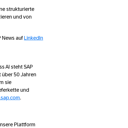
ne strukturierte
zieren und von
P News auf
LinkedIn
s AI steht SAP
t über 50 Jahren
m sie
eferkette und
.sap.com
.
unsere Plattform