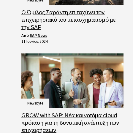
Newsbyte
Ο Όμιλος Σαράντη επιταχύνει τον
επιχειρησιακό του μετασχηματισμό με
την SAP
από
SAP News
11 Ιουνίου, 2024
Newsbyte
GROW with SAP: Νέα καινοτόμα cloud
πρόταση για τη δυναμική ανάπτυξη των
επιχειρήσεων