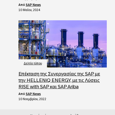
από
SAP News
10 Μαΐου, 2024
Δελτίο τύπου
Επέκταση της Συνεργασίας της SAP με
την HELLENiQ ENERGY, με τις Λύσεις
RISE with SAP και SAP Ariba
από
SAP News
10 Νοεμβρίου, 2022