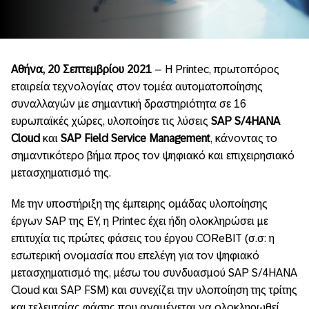
Αθήνα, 20 Σεπτεμβρίου 2021
– Η Printec, πρωτοπόρος
εταιρεία τεχνολογίας στον τομέα αυτοματοποίησης
συναλλαγών με σημαντική δραστηριότητα σε 16
ευρωπαϊκές χώρες, υλοποίησε τις λύσεις
SAP
S
/4HANA
Cloud
και
SAP
Field
Service
Management
, κάνοντας το
σημαντικότερο βήμα προς τον ψηφιακό και επιχειρησιακό
μετασχηματισμό της.
Με την υποστήριξη της έμπειρης ομάδας υλοποίησης
έργων SAP της EΥ, η Printec έχει ήδη ολοκληρώσει με
επιτυχία τις πρώτες φάσεις του έργου COReBIT (σ.σ: η
εσωτερική ονομασία που επελέγη για τον ψηφιακό
μετασχηματισμό της, μέσω του συνδυασμού SAP S/4HANA
Cloud και SAP FSM) και συνεχίζει την υλοποίηση της τρίτης
και τελευταίας φάσης που αναμένεται να ολοκληρωθεί