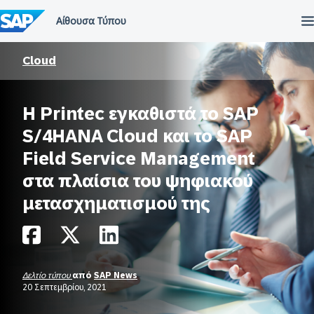
Μετάβαση
στο
περιεχόμενο
Cloud
Η Printec εγκαθιστά το SAP
S/4HANA Cloud και το SAP
Field Service Management
στα πλαίσια του ψηφιακού
μετασχηματισμού της
Δελτίο τύπου
από
SAP News
20 Σεπτεμβρίου, 2021