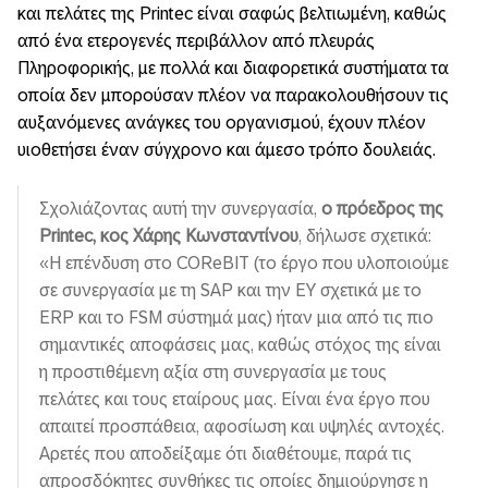
και πελάτες της Printec είναι σαφώς βελτιωμένη, καθώς
από ένα ετερογενές περιβάλλον από πλευράς
Πληροφορικής, με πολλά και διαφορετικά συστήματα τα
οποία δεν μπορούσαν πλέον να παρακολουθήσουν τις
αυξανόμενες ανάγκες του οργανισμού, έχουν πλέον
υιοθετήσει έναν σύγχρονο και άμεσο τρόπο δουλειάς.
Σχολιάζοντας αυτή την συνεργασία,
ο πρόεδρος της
Printec
, κος Χάρης Κωνσταντίνου
, δήλωσε σχετικά:
«H επένδυση στο COReBIT (το έργο που υλοποιούμε
σε συνεργασία με τη SAP και την EY σχετικά με το
ERP και το FSM σύστημά μας) ήταν μια από τις πιο
σημαντικές αποφάσεις μας, καθώς στόχος της είναι
η προστιθέμενη αξία στη συνεργασία με τους
πελάτες και τους εταίρους μας. Είναι ένα έργο που
απαιτεί προσπάθεια, αφοσίωση και υψηλές αντοχές.
Αρετές που αποδείξαμε ότι διαθέτουμε, παρά τις
απροσδόκητες συνθήκες τις οποίες δημιούργησε η